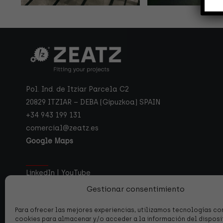
Pol. Ind. de Itziar Parcela C2
20829 ITZIAR – DEBA (Gipuzkoa) SPAIN
+34 943 199 131
comercial@zeatz.es
Google Maps
LinkedIn
|
YouTube
Gestionar consentimiento
Para ofrecer las mejores experiencias, utilizamos tecnologías c
cookies para almacenar y/o acceder a la información del disposit