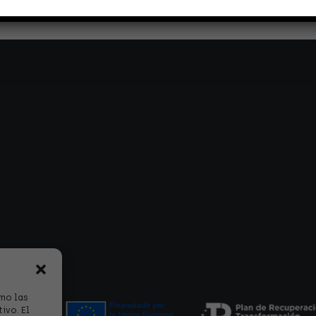
omo las
ivo. El