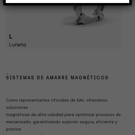
L
Luneta
SISTEMAS DE AMARRE MAGNÉTICOS
Como representantes oficiales de SAV, ofrecemos
soluciones
magnéticas de alta calidad para optimizar procesos de
mecanizado, garantizando sujeción segura, eficiente y
precisa