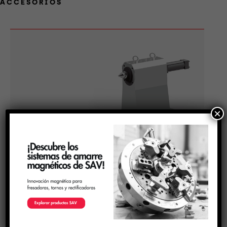
ACCESORIOS
×
CP
Contrapunto