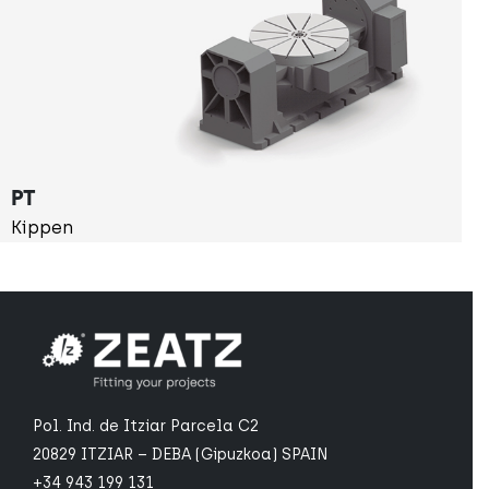
PT
Kippen
Pol. Ind. de Itziar Parcela C2
20829 ITZIAR – DEBA (Gipuzkoa) SPAIN
+34 943 199 131